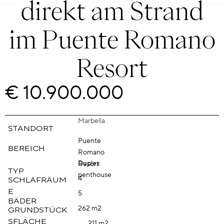
direkt am Strand
im Puente Romano
Resort
€ 10.900.000
Marbella
STANDORT
Puente
BEREICH
Romano
Duplex
Resort
TYP
penthouse
4
SCHLAFRÄUM
E
5
BÄDER
262 m2
GRUNDSTÜCK
SFLÄCHE
211 m2