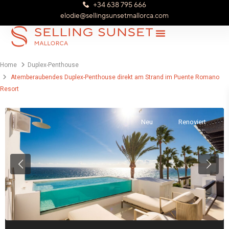
+34 638 795 666
elodie@sellingsunsetmallorca.com
Mallorca Luxusimmobilien
Home
Duplex-Penthouse
Atemberaubendes Duplex-Penthouse direkt am Strand im Puente Romano
Resort
Neu
Renoviert
Previous
Next