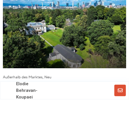
Außerhalb des Marktes
,
Neu
Elodie
Villa Lunkewitz: Neoklassizistisches
Behravan-
Luxusanwesen in Frankfurt von Quinlan Terry
Koupaei
€ 30.000.000