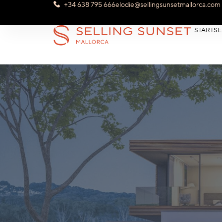
+34 638 795 666
elodie@sellingsunsetmallorca.com
STARTSE