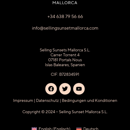
+34 638 79 56 66
info@sellingsunsetmallorca.com
Selling Sunsets Mallorca S.L.
Carrer Torrent 4
07181 Portals Nous
Islas Baleares, Spanien
CIF: B72834591
Impressum
|
Datenschutz
|
Bedingungen und Konditionen
Copyright © 2024 – Selling Sunset Mallorca S.L.
English
(
Englisch
)
Deutsch