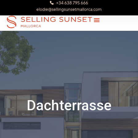
+34 638 795 666
elodie@sellingsunsetmallorca.com
Dachterrasse