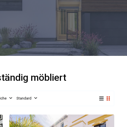
lständig möbliert
iche
Standard
Neu