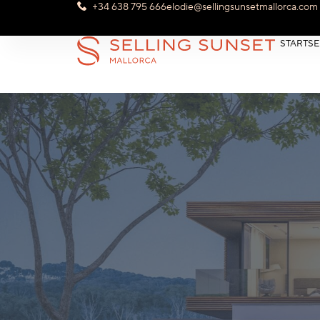
+34 638 795 666
elodie@sellingsunsetmallorca.com
STARTSE