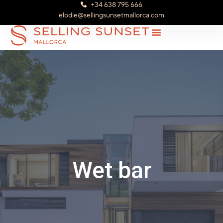
+34 638 795 666
elodie@sellingsunsetmallorca.com
Wet bar